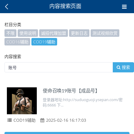
内容搜索页面
栏目分类
不限
使用说明
诚招代理加盟
更新日志
测试视频欣赏
COD16辅助
COD19辅助
内容搜索
搜索
使命召唤19账号【成品号】
登录器地址:http://suduoguoji.ysepan.com/密
码:6666 下...
COD19辅助
2025-02-16 16:17:03