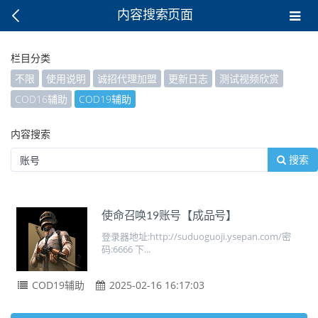
内容搜索页面
栏目分类
不限
使用说明
诚招代理加盟
更新日志
测试视频欣赏
COD16辅助
COD19辅助
内容搜索
搜索
使命召唤19账号【成品号】
登录器地址:http://suduoguoji.ysepan.com/密
码:6666 下...
COD19辅助
2025-02-16 16:17:03