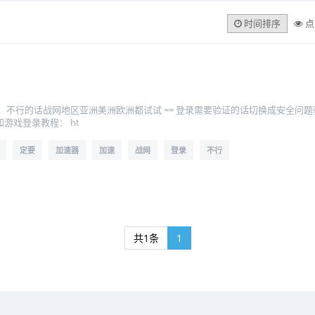
时间排序
点
）
，不行的话战网地区亚洲美洲欧洲都试试 == 登录需要验证的话切换成安全问
游戏登录教程： ht
定要
加速器
加速
战网
登录
不行
共1条
1