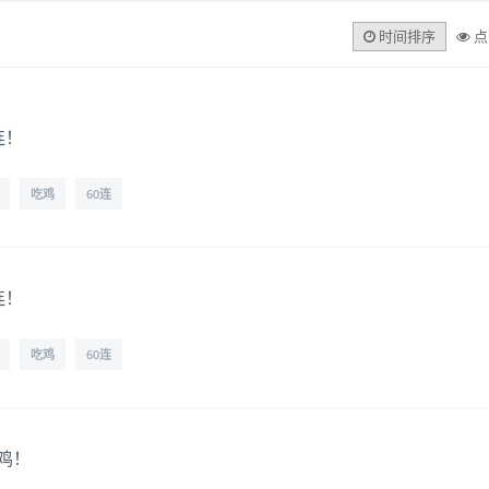
时间排序
点
连！
吃鸡
60连
连！
吃鸡
60连
吃鸡！