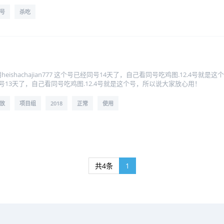
号
杀吃
！
使用heishachajian777 这个号已经同号14天了，自己看同号吃鸡图.12.4号就是
个号已经同号13天了，自己看同号吃鸡图.12.4号就是这个号，所以说大家放心用！
放
项目组
2018
正常
使用
共4条
1