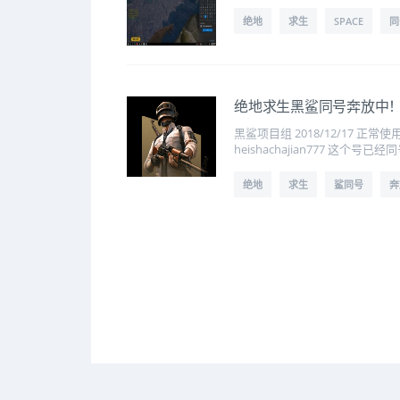
绝地
求生
SPACE
同
绝地求生黑鲨同号奔放中
黑鲨项目组 2018/12/17 正常
heishachajian777 这
绝地
求生
鲨同号
奔